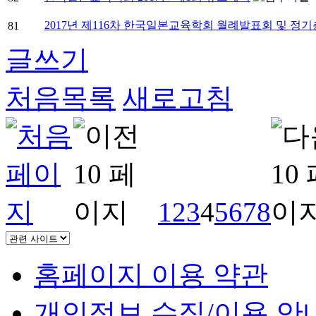
2017년 제116차 한국일본교육학회 월례발표회 및 정
81
글쓰기
처음목록
새로고침
1
2
3
4
5
6
7
8
홈페이지 이용 약관
개인정보 수집/이용 안