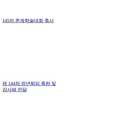
145차 춘계학술대회 축사
제 144차 정년퇴임 축하 및
감사패 전달