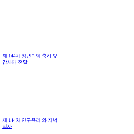
제 144차 정년퇴임 축하 및
감사패 전달
제 144차 연구윤리 와 저녁
식사