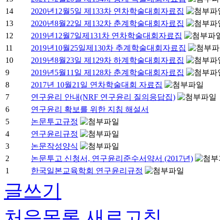
14
2020년12월5일 제133차 연차학술대회자료집
13
2020년8월22일 제132차 춘계학술대회자료집
12
2019년12월7일제131차 연차학술대회자료집
11
2019년10월25일제130차 추계학술대회자료집
10
2019년8월23일 제129차 하계학술대회자료집
9
2019년5월11일 제128차 춘계학술대회자료집
8
2017년 10월21일 연차학술대회 자료집
7
연구윤리 안내(NRF 연구윤리 질의응답집)
6
연구윤리 확보를 위한 지침 해설서
5
논문투고규정
4
연구윤리규정
3
논문작성양식
2
논문투고 신청서, 연구윤리준수서약서 (2017년)
1
한국일본교육학회 연구윤리규정
글쓰기
처음목록
새로고침