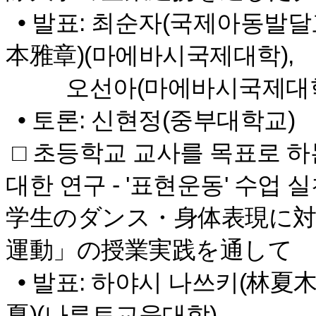
• 발표: 최순자(국제아동발달
本雅章)(마에바시국제대학),
오선아(마에바시국제대학
• 토론: 신현정(중부대학교)
□ 초등학교 교사를 목표로 하
대한 연구 - '표현운동' 수
学生のダンス・身体表現に対
運動」の授業実践を通して
• 발표: 하야시 나쓰키(林夏木
夏)(나루토교육대학)