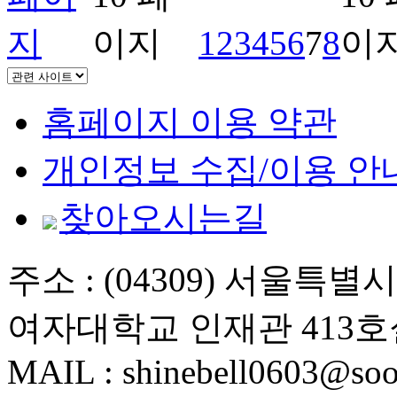
1
2
3
4
5
6
7
8
홈페이지 이용 약관
개인정보 수집/이용 안
찾아오시는길
주소 : (04309) 서울특
여자대학교 인재관 413호
MAIL : shinebell0603@soo