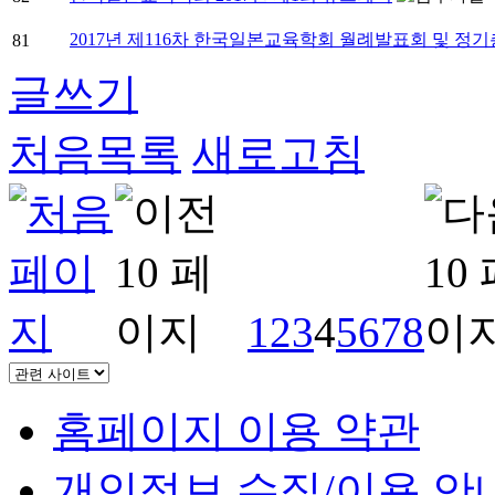
2017년 제116차 한국일본교육학회 월례발표회 및 정
81
글쓰기
처음목록
새로고침
1
2
3
4
5
6
7
8
홈페이지 이용 약관
개인정보 수집/이용 안